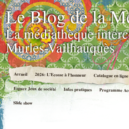
Le Blog de la M
La médiathèque inter
Murles-Vailhauquès
Accueil
2026: L’Ecosse à l’honneur
Catalogue en ligne
Espace Jeux de société
Infos pratiques
Programme Accue
Slide show