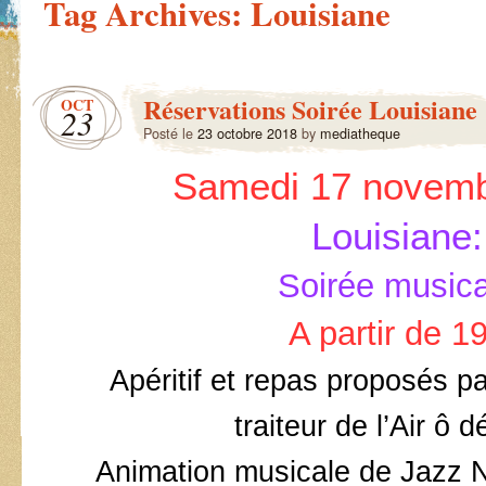
Tag Archives:
Louisiane
Réservations Soirée Louisiane
OCT
23
Posté le
23 octobre 2018
by
mediatheque
Samedi 17 novemb
Louisiane:
Soirée musica
A partir de 1
Apéritif et repas proposés p
traiteur de l’Air ô d
Animation musicale de Jazz 