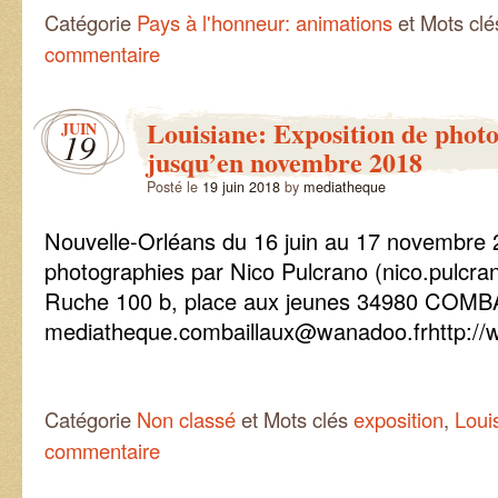
Catégorie
Pays à l'honneur: animations
et Mots cl
commentaire
Louisiane: Exposition de phot
JUIN
19
jusqu’en novembre 2018
Posté le
19 juin 2018
by
mediatheque
Nouvelle-Orléans du 16 juin au 17 novembre
photographies par Nico Pulcrano (nico.pulcr
Ruche 100 b, place aux jeunes 34980 COMB
mediatheque.combaillaux@wanadoo.frhttp://w
Catégorie
Non classé
et Mots clés
exposition
,
Loui
commentaire