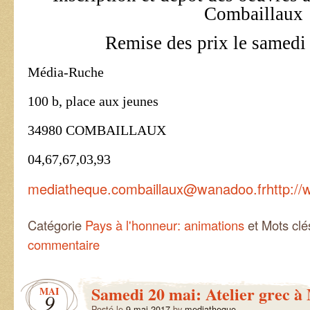
Combaillaux
Remise des prix le samedi 
Média-Ruche
100 b, place aux jeunes
34980 COMBAILLAUX
04,67,67,03,93
mediatheque.combaillaux@wanadoo.fr
http:/
Catégorie
Pays à l'honneur: animations
et Mots cl
commentaire
Samedi 20 mai: Atelier grec à
MAI
9
Posté le
9 mai 2017
by
mediatheque