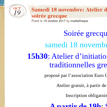
Samedi 18 novembre: Atelier d
OCT
19
soirée grecque
Posté le
19 octobre 2017
by
mediatheque
Soirée grecq
samedi 18 novemb
15h30
: Atelier d’initiat
traditionnelles gr
proposé par l’association Euro 
Atelier gratuit, à partir de
Inscription obligatoi
A partir de 19h
: