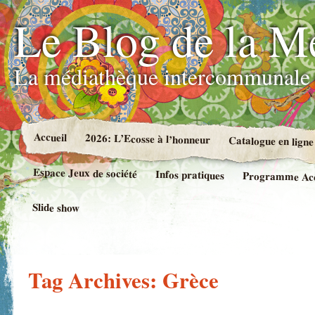
Le Blog de la M
La médiathèque intercommunale 
Accueil
2026: L’Ecosse à l’honneur
Catalogue en ligne
Espace Jeux de société
Infos pratiques
Programme Accue
Slide show
Tag Archives:
Grèce