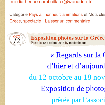
mediatheque.combaillaux@wanadoo.fr
Catégorie
Pays à l'honneur: animations
et Mots cl
|
Grèce
,
spectacle
Laisser un commentaire
Exposition photos sur la Grèce
OCT
12
Posté le
12 octobre 2017
by
mediatheque
« Regards sur la
d’hier et d’aujour
du 12 octobre au 18 no
Exposition de photo
prêtée par l’assoc