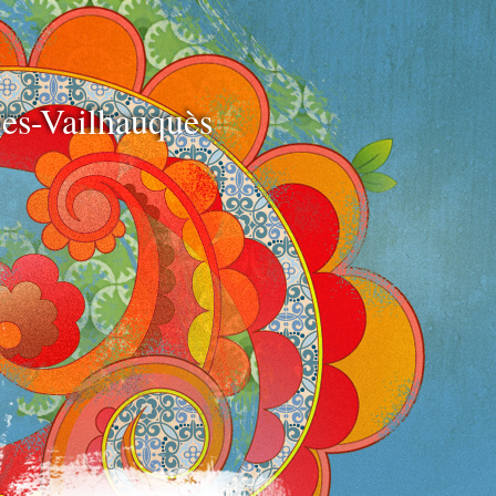
e
es-Vailhauquès