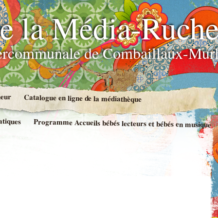
e la Média-Ruch
ercommunale de Combaillaux-Murl
neur
Catalogue en ligne de la médiathèque
atiques
Programme Accueils bébés lecteurs et bébés en musique