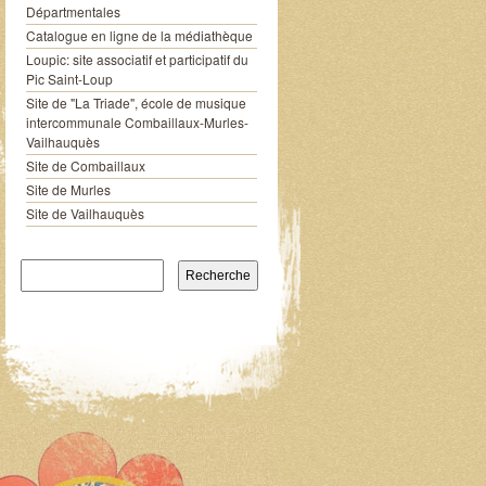
Départmentales
Catalogue en ligne de la médiathèque
Loupic: site associatif et participatif du
Pic Saint-Loup
Site de "La Triade", école de musique
intercommunale Combaillaux-Murles-
Vailhauquès
Site de Combaillaux
Site de Murles
Site de Vailhauquès
Recherche pour: