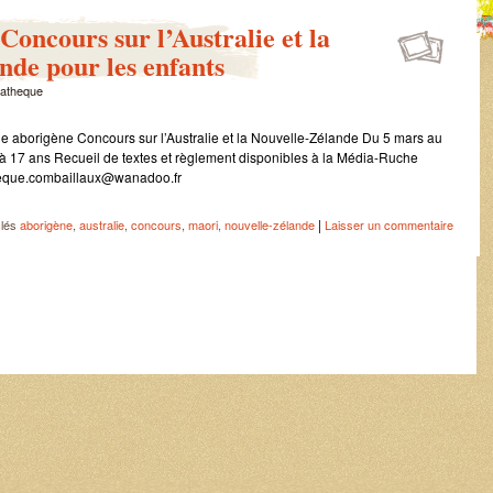
Concours sur l’Australie et la
nde pour les enfants
atheque
e aborigène Concours sur l’Australie et la Nouvelle-Zélande Du 5 mars au
6 à 17 ans Recueil de textes et règlement disponibles à la Média-Ruche
heque.combaillaux@wanadoo.fr
|
clés
aborigène
,
australie
,
concours
,
maori
,
nouvelle-zélande
Laisser un commentaire