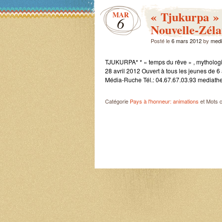
« Tjukurpa » 
MAR
6
Nouvelle-Zéla
Posté le
6 mars 2012
by
medi
TJUKURPA* * « temps du rêve » , mythologi
28 avril 2012 Ouvert à tous les jeunes de 
Média-Ruche Tél.: 04.67.67.03.93 mediat
Catégorie
Pays à l'honneur: animations
et Mots 