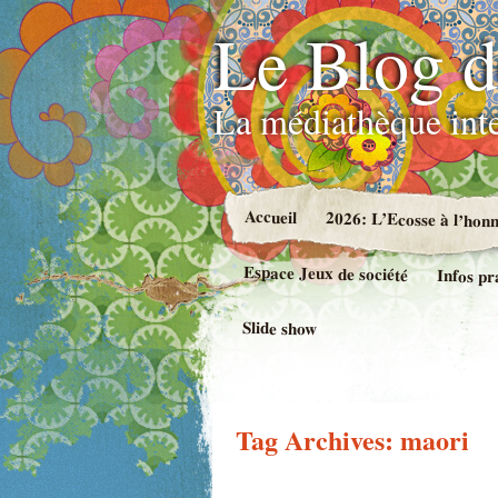
Le Blog d
La médiathèque int
Accueil
2026: L’Ecosse à l’hon
Espace Jeux de société
Infos pr
Slide show
Tag Archives:
maori