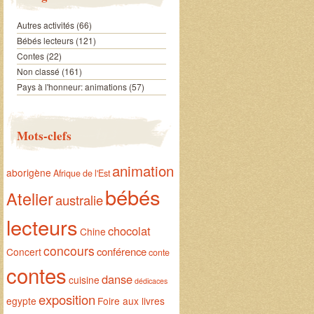
Autres activités
(66)
Bébés lecteurs
(121)
Contes
(22)
Non classé
(161)
Pays à l'honneur: animations
(57)
Mots-clefs
animation
aborigène
Afrique de l'Est
bébés
Atelier
australie
lecteurs
chocolat
Chine
concours
conférence
Concert
conte
contes
danse
cuisine
dédicaces
exposition
egypte
Foire aux livres