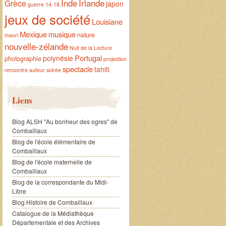
Inde
Irlande
Grèce
japon
guerre 14-18
jeux de société
Louisiane
Mexique
musique
nature
maori
nouvelle-zélande
Nuit de la Lecture
Portugal
polynésie
photographie
projection
spectacle
tahiti
rencontre auteur
soirée
Liens
Blog ALSH "Au bonheur des ogres" de
Combaillaux
Blog de l'école élémentaire de
Combaillaux
Blog de l'école maternelle de
Combaillaux
Blog de la correspondante du Midi-
Libre
Blog Histoire de Combaillaux
Catalogue de la Médiathèque
Départementale et des Archives