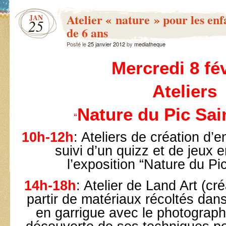
Atelier « nature » pour les enf
JAN
25
de 6 ans
Posté le
25 janvier 2012
by
mediatheque
Mercredi 8 fév
Ateliers
Nature du Pic Sai
“
10h-12h
:
Ateliers de création d’
suivi d’un quizz et de jeux e
l’exposition “Nature du Pi
14h-18h
: Atelier de Land Art (cr
partir de matériaux récoltés dans 
en garrigue avec le photograph