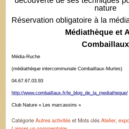
découverte de ses techniques po
nature
Réservation obligatoire à la méd
Médiathèque et 
Combaillaux
Média-Ruche
(médiathèque intercommunale Combaillaux-Murles)
04.67.67.03.93
h
ttp://www.combaillaux.fr/le_blog_de_la_mediatheque/
Club Nature « Les marcassins »
Catégorie
Autres activités
et Mots clés
Atelier
,
expo
Laisser un commentaire