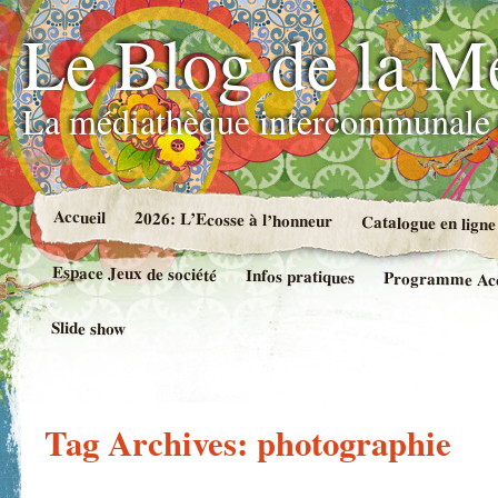
Le Blog de la M
La médiathèque intercommunale 
Accueil
2026: L’Ecosse à l’honneur
Catalogue en ligne
Espace Jeux de société
Infos pratiques
Programme Accue
Slide show
Tag Archives:
photographie