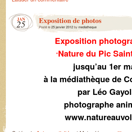
Exposition de photos
JAN
25
Posté le
25 janvier 2012
by
mediatheque
Exposition photogr
Nature du Pic Sain
“
jusqu’au 1er m
à la médiathèque de C
par Léo Gayol
photographe anim
www.natureauvo