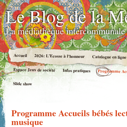
Le Blog de la M
La médiathèque intercommunale 
Accueil
2026: L’Ecosse à l’honneur
Catalogue en ligne
Espace Jeux de société
Infos pratiques
Programme Accue
Slide show
Programme Accueils bébés lect
musique