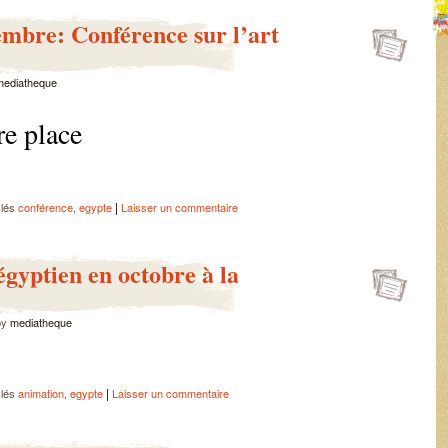
mbre: Conférence sur l’art
mediatheque
re place
|
clés
conférence
,
egypte
Laisser un commentaire
gyptien en octobre à la
by
mediatheque
|
clés
animation
,
egypte
Laisser un commentaire