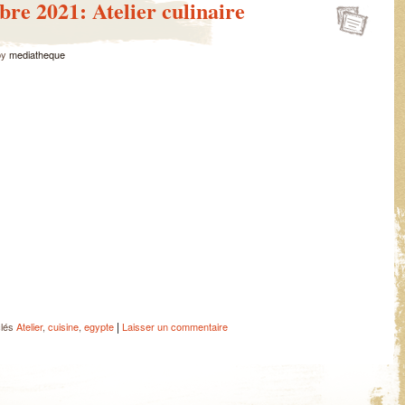
bre 2021: Atelier culinaire
by
mediatheque
|
clés
Atelier
,
cuisine
,
egypte
Laisser un commentaire