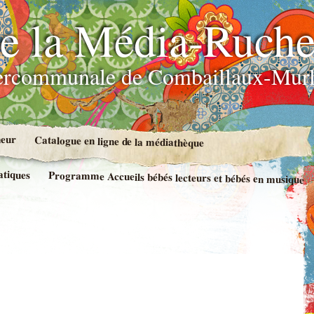
e la Média-Ruch
ercommunale de Combaillaux-Murl
neur
Catalogue en ligne de la médiathèque
atiques
Programme Accueils bébés lecteurs et bébés en musique