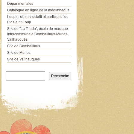
Départmentales
Catalogue en ligne de la médiathèque
Loupic: site associatif et participatif du
Pic Saint-Loup
Site de "La Triade", école de musique
intercommunale Combaillaux-Murles-
Vailhauquès
Site de Combaillaux
Site de Murles
Site de Vailhauquès
Recherche pour: