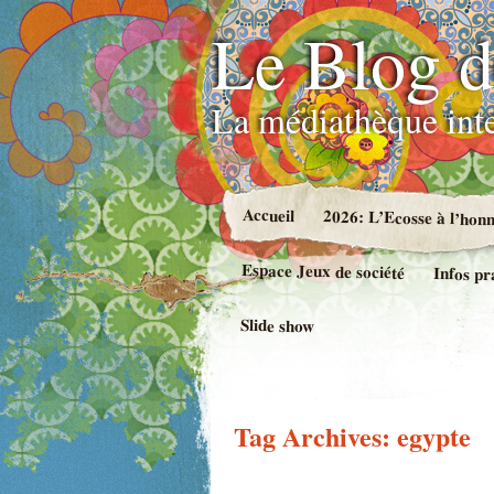
Le Blog d
La médiathèque int
Accueil
2026: L’Ecosse à l’hon
Espace Jeux de société
Infos pr
Slide show
Tag Archives:
egypte