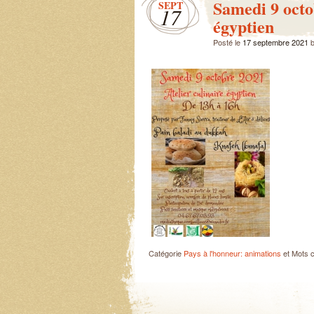
Samedi 9 octo
SEPT
17
égyptien
Posté le
17 septembre 2021
Catégorie
Pays à l'honneur: animations
et Mots 