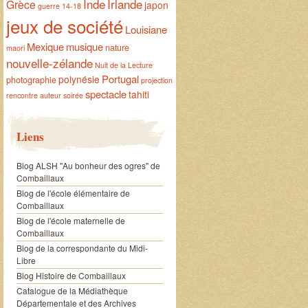
Inde
Irlande
Grèce
japon
guerre 14-18
jeux de société
Louisiane
Mexique
musique
nature
maori
nouvelle-zélande
Nuit de la Lecture
Portugal
polynésie
photographie
projection
spectacle
tahiti
rencontre auteur
soirée
Liens
Blog ALSH "Au bonheur des ogres" de
Combaillaux
Blog de l'école élémentaire de
Combaillaux
Blog de l'école maternelle de
Combaillaux
Blog de la correspondante du Midi-
Libre
Blog Histoire de Combaillaux
Catalogue de la Médiathèque
Départementale et des Archives