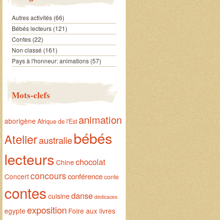
Autres activités
(66)
Bébés lecteurs
(121)
Contes
(22)
Non classé
(161)
Pays à l'honneur: animations
(57)
Mots-clefs
animation
aborigène
Afrique de l'Est
bébés
Atelier
australie
lecteurs
chocolat
Chine
concours
conférence
Concert
conte
contes
danse
cuisine
dédicaces
exposition
egypte
Foire aux livres