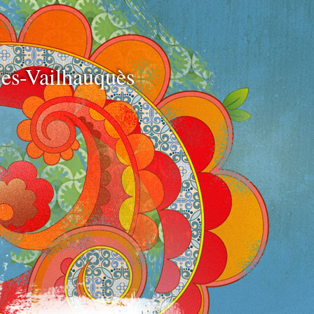
e
es-Vailhauquès