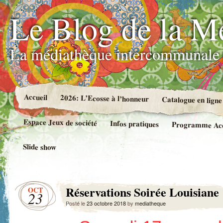
Le Blog de la M
La médiathèque intercommunale 
Accueil
2026: L’Ecosse à l’honneur
Catalogue en ligne
Espace Jeux de société
Infos pratiques
Programme Accue
Slide show
Réservations Soirée Louisiane
OCT
23
Posté le
23 octobre 2018
by
mediatheque