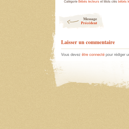
Catégorie
Bébés lecteurs
et Mots clés
bébés l
Post navigation
Message
Précédent
Laisser un commentaire
Vous devez
être connecté
pour rédiger 