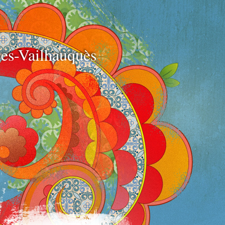
e
es-Vailhauquès