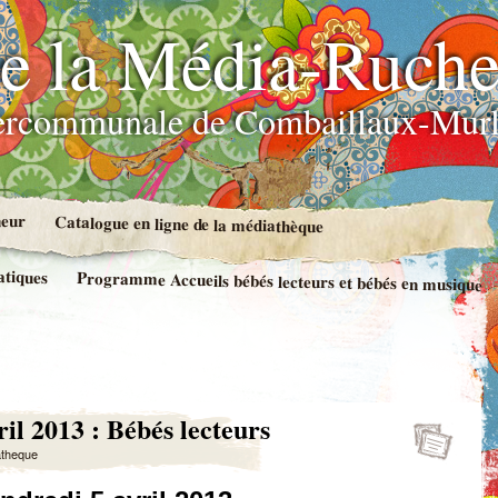
e la Média-Ruch
ercommunale de Combaillaux-Murl
neur
Catalogue en ligne de la médiathèque
atiques
Programme Accueils bébés lecteurs et bébés en musique
il 2013 : Bébés lecteurs
atheque