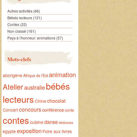
Autres activités
(66)
Bébés lecteurs
(121)
Contes
(22)
Non classé
(161)
Pays à l'honneur: animations
(57)
Mots-clefs
animation
aborigène
Afrique de l'Est
bébés
Atelier
australie
lecteurs
chocolat
Chine
concours
conférence
Concert
conte
contes
danse
cuisine
dédicaces
exposition
egypte
Foire aux livres