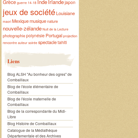
Inde
Irlande
Grèce
japon
guerre 14-18
jeux de société
Louisiane
Mexique
musique
nature
maori
nouvelle-zélande
Nuit de la Lecture
Portugal
polynésie
photographie
projection
spectacle
tahiti
rencontre auteur
soirée
Liens
Blog ALSH "Au bonheur des ogres" de
Combaillaux
Blog de l'école élémentaire de
Combaillaux
Blog de l'école maternelle de
Combaillaux
Blog de la correspondante du Midi-
Libre
Blog Histoire de Combaillaux
Catalogue de la Médiathèque
Départementale et des Archives