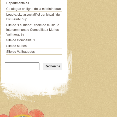
Départmentales
Catalogue en ligne de la médiathèque
Loupic: site associatif et participatif du
Pic Saint-Loup
Site de "La Triade", école de musique
intercommunale Combaillaux-Murles-
Vailhauquès
Site de Combaillaux
Site de Murles
Site de Vailhauquès
Recherche pour: