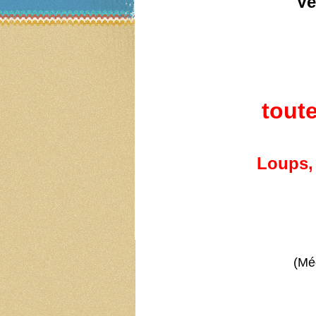
Ve
toute
Loups, 
(Mé