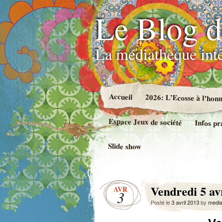
Le Blog d
La médiathèque int
Accueil
2026: L’Ecosse à l’hon
Espace Jeux de société
Infos pr
Slide show
Vendredi 5 avr
AVR
3
Posté le
3 avril 2013
by
medi