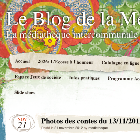
Le Blog de la M
La médiathèque intercommunale 
Accueil
2026: L’Ecosse à l’honneur
Catalogue en ligne
Espace Jeux de société
Infos pratiques
Programme Accue
Slide show
Photos des contes du 13/11/201
NOV
21
Posté le
21 novembre 2012
by
mediatheque