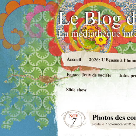
Le Blog d
La médiathèque int
Accueil
2026: L’Ecosse à l’hon
Espace Jeux de société
Infos pr
Slide show
Photos des co
NOV
7
Posté le
7 novembre 2012
b