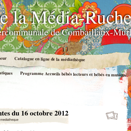
e la Média-Ruch
ercommunale de Combaillaux-Murl
neur
Catalogue en ligne de la médiathèque
atiques
Programme Accueils bébés lecteurs et bébés en musique
ntes du 16 octobre 2012
y
mediatheque