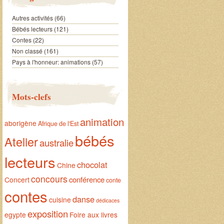
Autres activités
(66)
Bébés lecteurs
(121)
Contes
(22)
Non classé
(161)
Pays à l'honneur: animations
(57)
Mots-clefs
animation
aborigène
Afrique de l'Est
bébés
Atelier
australie
lecteurs
chocolat
Chine
concours
conférence
Concert
conte
contes
danse
cuisine
dédicaces
exposition
egypte
Foire aux livres