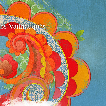
e
es-Vailhauquès