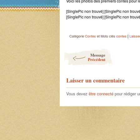
Voici les photos des premiers contes pour l
[SinglePic non trouvé] [SinglePic non trouvé
[SinglePic non trouvé] [SinglePic non trouvé
|
Catégorie
Contes
et Mots clés
contes
Laisse
Post navigation
Message
Précédent
Laisser un commentaire
Vous devez
être connecté
pour rédiger 