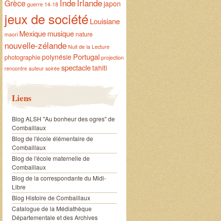
Inde
Irlande
Grèce
japon
guerre 14-18
jeux de société
Louisiane
Mexique
musique
nature
maori
nouvelle-zélande
Nuit de la Lecture
Portugal
polynésie
photographie
projection
spectacle
tahiti
rencontre auteur
soirée
Liens
Blog ALSH "Au bonheur des ogres" de
Combaillaux
Blog de l'école élémentaire de
Combaillaux
Blog de l'école maternelle de
Combaillaux
Blog de la correspondante du Midi-
Libre
Blog Histoire de Combaillaux
Catalogue de la Médiathèque
Départementale et des Archives