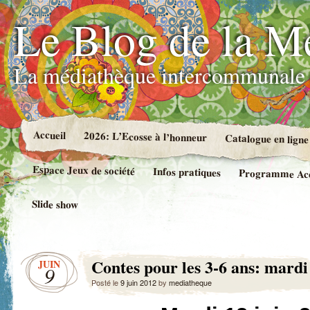
Le Blog de la M
La médiathèque intercommunale 
Accueil
2026: L’Ecosse à l’honneur
Catalogue en ligne
Espace Jeux de société
Infos pratiques
Programme Accue
Slide show
Contes pour les 3-6 ans: mardi
JUIN
9
Posté le
9 juin 2012
by
mediatheque