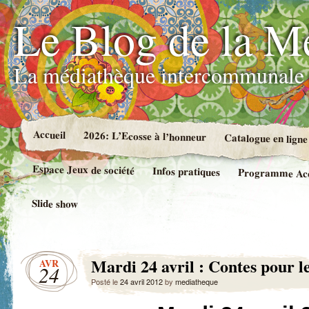
Le Blog de la M
La médiathèque intercommunale 
Accueil
2026: L’Ecosse à l’honneur
Catalogue en ligne
Espace Jeux de société
Infos pratiques
Programme Accue
Slide show
Mardi 24 avril : Contes pour le
AVR
24
Posté le
24 avril 2012
by
mediatheque