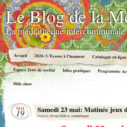
Le Blog de la M
La médiathèque intercommunale 
Accueil
2026: L’Ecosse à l’honneur
Catalogue en ligne
Espace Jeux de société
Infos pratiques
Programme Accue
Slide show
Samedi 23 mai: Matinée jeux d
MAI
19
Posté le
19 mai 2026
by
mediatheque