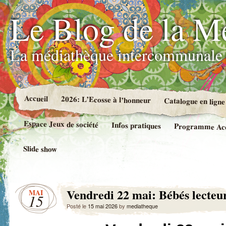
Le Blog de la M
La médiathèque intercommunale 
Accueil
2026: L’Ecosse à l’honneur
Catalogue en ligne
Espace Jeux de société
Infos pratiques
Programme Accue
Slide show
Vendredi 22 mai: Bébés lecteu
MAI
15
Posté le
15 mai 2026
by
mediatheque