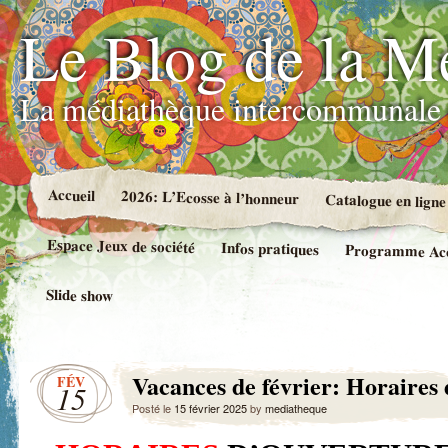
Le Blog de la M
La médiathèque intercommunale 
Accueil
2026: L’Ecosse à l’honneur
Catalogue en ligne
Espace Jeux de société
Infos pratiques
Programme Accue
Slide show
Vacances de février: Horaires
FÉV
15
Posté le
15 février 2025
by
mediatheque