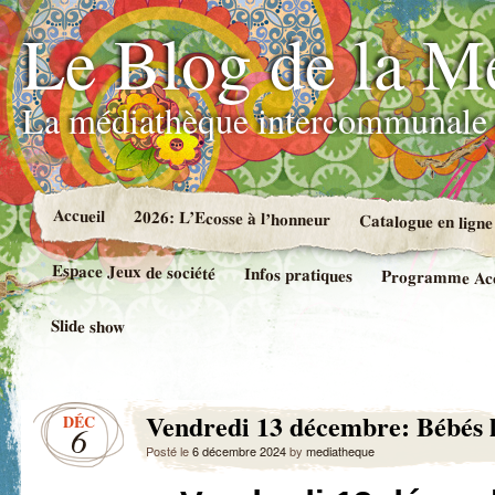
Le Blog de la M
La médiathèque intercommunale 
Accueil
2026: L’Ecosse à l’honneur
Catalogue en ligne
Espace Jeux de société
Infos pratiques
Programme Accue
Slide show
Vendredi 13 décembre: Bébés l
DÉC
6
Posté le
6 décembre 2024
by
mediatheque