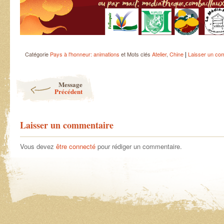
|
Catégorie
Pays à l'honneur: animations
et Mots clés
Atelier
,
Chine
Laisser un co
Post navigation
Message
Précédent
Laisser un commentaire
Vous devez
être connecté
pour rédiger un commentaire.