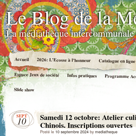
Le Blog de la M
La médiathèque intercommunale 
Accueil
2026: L’Ecosse à l’honneur
Catalogue en ligne
Espace Jeux de société
Infos pratiques
Programme Accue
Slide show
Samedi 12 octobre: Atelier cul
SEPT
10
Chinois. Inscriptions ouvertes
Posté le
10 septembre 2024
by
mediatheque