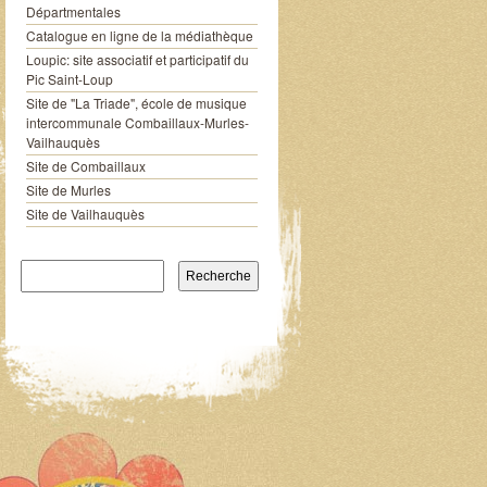
Départmentales
Catalogue en ligne de la médiathèque
Loupic: site associatif et participatif du
Pic Saint-Loup
Site de "La Triade", école de musique
intercommunale Combaillaux-Murles-
Vailhauquès
Site de Combaillaux
Site de Murles
Site de Vailhauquès
Recherche pour: