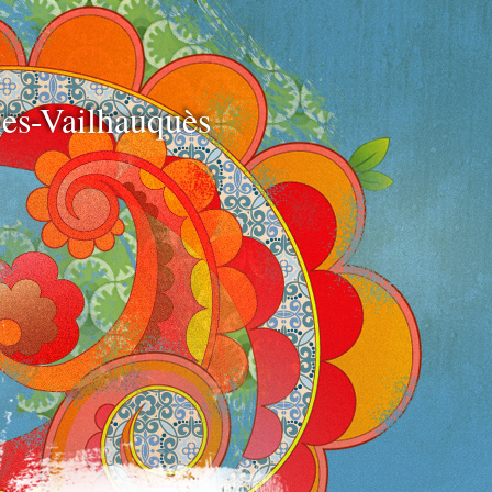
e
es-Vailhauquès