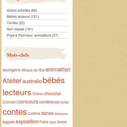
Autres activités
(66)
Bébés lecteurs
(121)
Contes
(22)
Non classé
(161)
Pays à l'honneur: animations
(57)
Mots-clefs
animation
aborigène
Afrique de l'Est
bébés
Atelier
australie
lecteurs
chocolat
Chine
concours
conférence
Concert
conte
contes
danse
cuisine
dédicaces
exposition
egypte
Foire aux livres