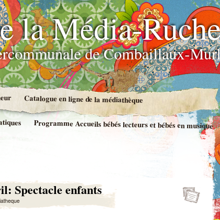
e la Média-Ruch
ercommunale de Combaillaux-Murl
neur
Catalogue en ligne de la médiathèque
atiques
Programme Accueils bébés lecteurs et bébés en musique
il: Spectacle enfants
iatheque