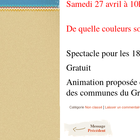
Samedi 27 avril à 10
De quelle couleurs so
Spectacle pour les 18
Gratuit
Animation proposée 
des communes du Gr
|
Catégorie
Non classé
Laisser un commentair
Post navigation
Message
Précédent