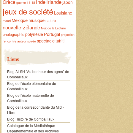
Inde
Irlande
Grèce
japon
guerre 14-18
jeux de société
Louisiane
Mexique
musique
nature
maori
nouvelle-zélande
Nuit de la Lecture
Portugal
polynésie
photographie
projection
spectacle
tahiti
rencontre auteur
soirée
Liens
Blog ALSH "Au bonheur des ogres" de
Combaillaux
Blog de l'école élémentaire de
Combaillaux
Blog de l'école maternelle de
Combaillaux
Blog de la correspondante du Midi-
Libre
Blog Histoire de Combaillaux
Catalogue de la Médiathèque
Départementale et des Archives