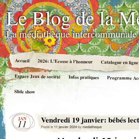
Le Blog de la M
La médiathèque intercommunale 
Accueil
2026: L’Ecosse à l’honneur
Catalogue en ligne
Espace Jeux de société
Infos pratiques
Programme Accue
Slide show
Vendredi 19 janvier: bébés lec
JAN
11
Posté le
11 janvier 2024
by
mediatheque