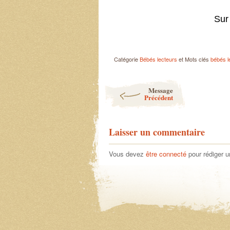
Sur 
Catégorie
Bébés lecteurs
et Mots clés
bébés l
Post navigation
Message
Précédent
Laisser un commentaire
Vous devez
être connecté
pour rédiger 