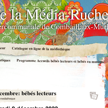
e la Média-Ruch
ercommunale de Combaillaux-Murl
neur
Catalogue en ligne de la médiathèque
atiques
Programme Accueils bébés lecteurs et bébés en musique
cembre: bébés lecteurs
y
mediatheque