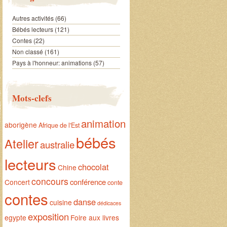
Autres activités
(66)
Bébés lecteurs
(121)
Contes
(22)
Non classé
(161)
Pays à l'honneur: animations
(57)
Mots-clefs
animation
aborigène
Afrique de l'Est
bébés
Atelier
australie
lecteurs
chocolat
Chine
concours
conférence
Concert
conte
contes
danse
cuisine
dédicaces
exposition
egypte
Foire aux livres