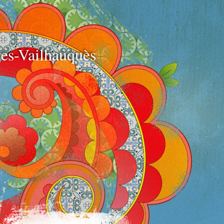
e
es-Vailhauquès