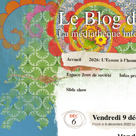
Le Blog d
La médiathèque int
Accueil
2026: L’Ecosse à l’hon
Espace Jeux de société
Infos pr
Slide show
Vendredi 9 dé
DÉC
6
Posté le
6 décembre 2022
b