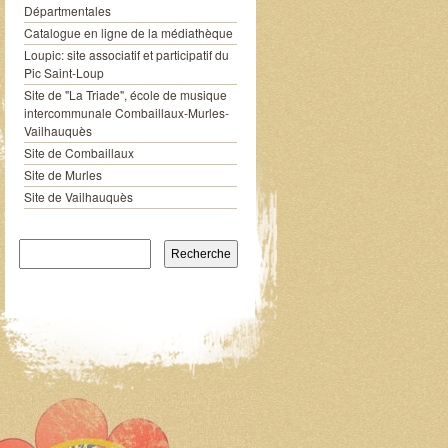
Départmentales
Catalogue en ligne de la médiathèque
Loupic: site associatif et participatif du
Pic Saint-Loup
Site de "La Triade", école de musique
intercommunale Combaillaux-Murles-
Vailhauquès
Site de Combaillaux
Site de Murles
Site de Vailhauquès
Recherche pour: