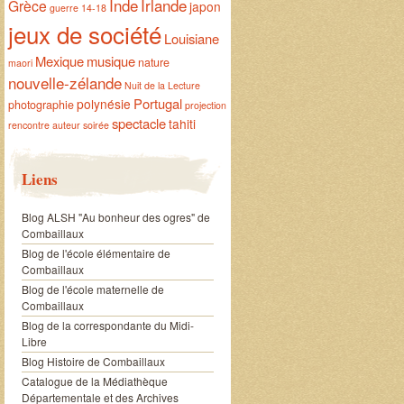
Inde
Irlande
Grèce
japon
guerre 14-18
jeux de société
Louisiane
Mexique
musique
nature
maori
nouvelle-zélande
Nuit de la Lecture
Portugal
polynésie
photographie
projection
spectacle
tahiti
rencontre auteur
soirée
Liens
Blog ALSH "Au bonheur des ogres" de
Combaillaux
Blog de l'école élémentaire de
Combaillaux
Blog de l'école maternelle de
Combaillaux
Blog de la correspondante du Midi-
Libre
Blog Histoire de Combaillaux
Catalogue de la Médiathèque
Départementale et des Archives