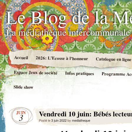
Le Blog de la M
La médiathèque intercommunale 
Accueil
2026: L’Ecosse à l’honneur
Catalogue en ligne
Espace Jeux de société
Infos pratiques
Programme Accue
Slide show
Vendredi 10 juin: Bébés lecteu
JUIN
3
Posté le
3 juin 2022
by
mediatheque