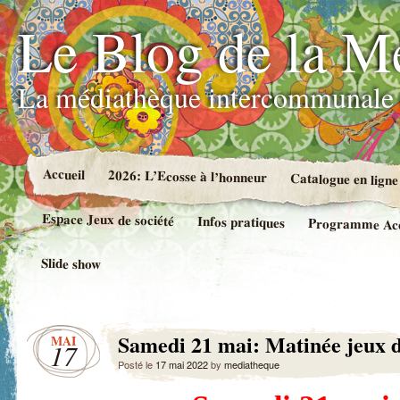
Le Blog de la M
La médiathèque intercommunale 
Accueil
2026: L’Ecosse à l’honneur
Catalogue en ligne
Espace Jeux de société
Infos pratiques
Programme Accue
Slide show
Samedi 21 mai: Matinée jeux d
MAI
17
Posté le
17 mai 2022
by
mediatheque