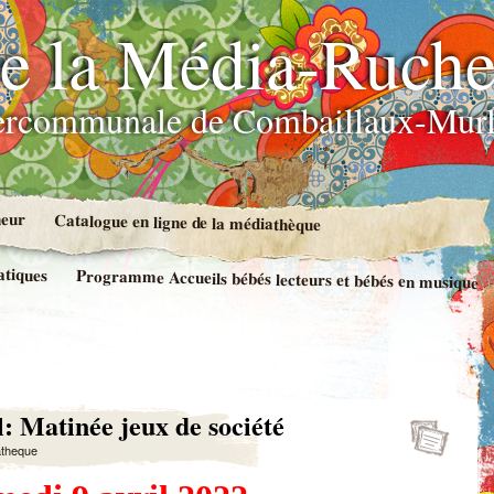
e la Média-Ruch
ercommunale de Combaillaux-Murl
neur
Catalogue en ligne de la médiathèque
atiques
Programme Accueils bébés lecteurs et bébés en musique
l: Matinée jeux de société
atheque