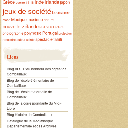
Inde
Irlande
Grèce
japon
guerre 14-18
jeux de société
Louisiane
Mexique
musique
nature
maori
nouvelle-zélande
Nuit de la Lecture
Portugal
polynésie
photographie
projection
spectacle
tahiti
rencontre auteur
soirée
Liens
Blog ALSH "Au bonheur des ogres" de
Combaillaux
Blog de l'école élémentaire de
Combaillaux
Blog de l'école maternelle de
Combaillaux
Blog de la correspondante du Midi-
Libre
Blog Histoire de Combaillaux
Catalogue de la Médiathèque
Départementale et des Archives