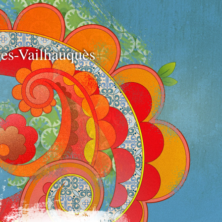
e
es-Vailhauquès