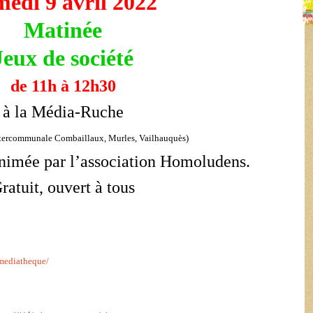
edi 9 avril 2022
Matinée
Jeux de société
de 11h à 12h30
à la Média-Ruche
tercommunale Combaillaux, Murles, Vailhauquès)
nimée par l’association Homoludens.
ratuit, ouvert à tous
mediatheque/