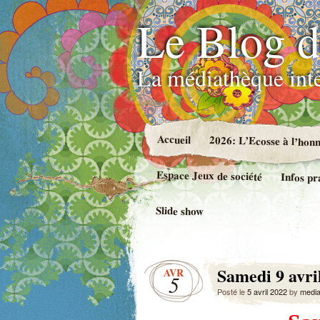
Le Blog d
La médiathèque int
Accueil
2026: L’Ecosse à l’hon
Espace Jeux de société
Infos pr
Slide show
Samedi 9 avri
AVR
5
Posté le
5 avril 2022
by
medi