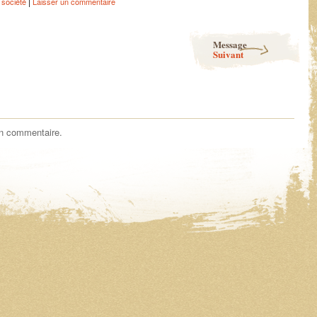
|
 société
Laisser un commentaire
Message
Suivant
un commentaire.