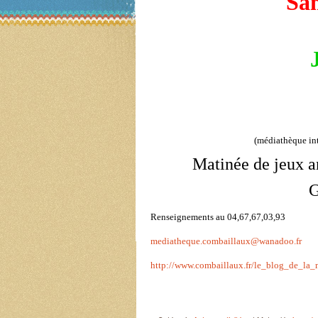
Sam
(médiathèque in
Matinée de jeux a
G
Renseignements au 04,67,67,03,93
mediatheque.combaillaux@wanadoo.fr
http://www.combaillaux.fr/le_blog_de_la_