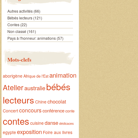
Autres activités
(66)
Bébés lecteurs
(121)
Contes
(22)
Non classé
(161)
Pays à l'honneur: animations
(57)
Mots-clefs
animation
aborigène
Afrique de l'Est
bébés
Atelier
australie
lecteurs
chocolat
Chine
concours
conférence
Concert
conte
contes
danse
cuisine
dédicaces
exposition
egypte
Foire aux livres