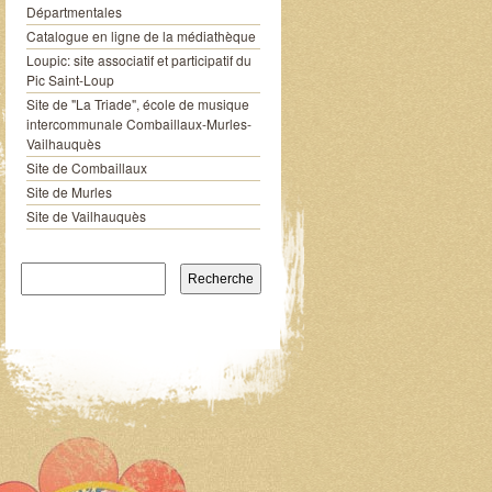
Départmentales
Catalogue en ligne de la médiathèque
Loupic: site associatif et participatif du
Pic Saint-Loup
Site de "La Triade", école de musique
intercommunale Combaillaux-Murles-
Vailhauquès
Site de Combaillaux
Site de Murles
Site de Vailhauquès
Recherche pour: