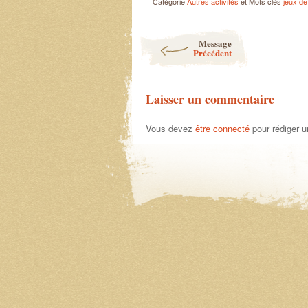
Catégorie
Autres activités
et Mots clés
jeux de
Post navigation
Message
Précédent
Laisser un commentaire
Vous devez
être connecté
pour rédiger 