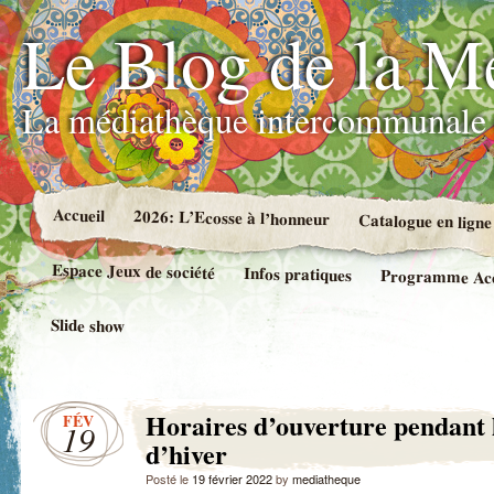
Le Blog de la M
La médiathèque intercommunale 
Accueil
2026: L’Ecosse à l’honneur
Catalogue en ligne
Espace Jeux de société
Infos pratiques
Programme Accue
Slide show
Horaires d’ouverture pendant 
FÉV
19
d’hiver
Posté le
19 février 2022
by
mediatheque