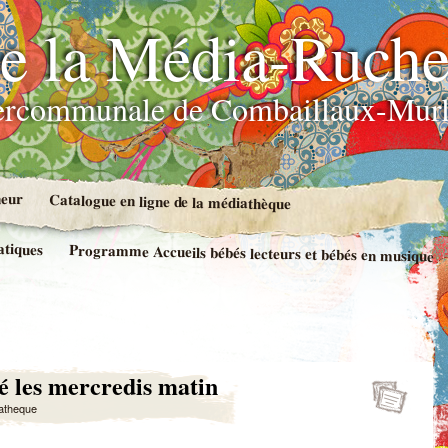
e la Média-Ruch
ercommunale de Combaillaux-Murl
neur
Catalogue en ligne de la médiathèque
atiques
Programme Accueils bébés lecteurs et bébés en musique
té les mercredis matin
atheque