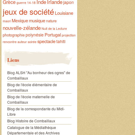
Inde
Irlande
Grèce
japon
guerre 14-18
jeux de société
Louisiane
Mexique
musique
nature
maori
nouvelle-zélande
Nuit de la Lecture
Portugal
polynésie
photographie
projection
spectacle
tahiti
rencontre auteur
soirée
Liens
Blog ALSH "Au bonheur des ogres" de
Combaillaux
Blog de l'école élémentaire de
Combaillaux
Blog de l'école maternelle de
Combaillaux
Blog de la correspondante du Midi-
Libre
Blog Histoire de Combaillaux
Catalogue de la Médiathèque
Départementale et des Archives