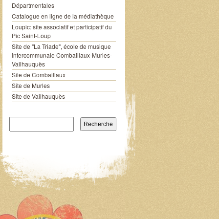
Départmentales
Catalogue en ligne de la médiathèque
Loupic: site associatif et participatif du
Pic Saint-Loup
Site de "La Triade", école de musique
intercommunale Combaillaux-Murles-
Vailhauquès
Site de Combaillaux
Site de Murles
Site de Vailhauquès
Recherche pour: