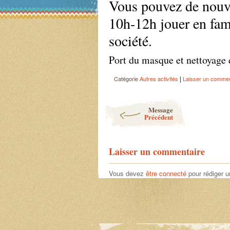
Vous pouvez de nouve
10h-12h jouer en fam
société.
Port du masque et nettoyage 
|
Catégorie
Autres activités
Laisser un commen
Post navigation
Message
Précédent
Laisser un commentaire
Vous devez
être connecté
pour rédiger 