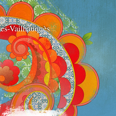
e
es-Vailhauquès