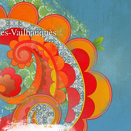
e
es-Vailhauquès