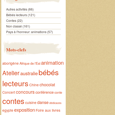
Autres activités
(66)
Bébés lecteurs
(121)
Contes
(22)
Non classé
(161)
Pays à l'honneur: animations
(57)
Mots-clefs
animation
aborigène
Afrique de l'Est
bébés
Atelier
australie
lecteurs
chocolat
Chine
concours
conférence
Concert
conte
contes
danse
cuisine
dédicaces
exposition
egypte
Foire aux livres