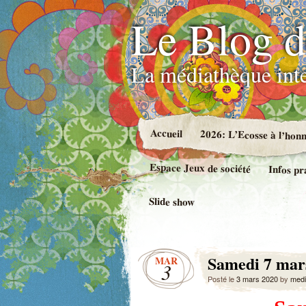
Le Blog d
La médiathèque int
Accueil
2026: L’Ecosse à l’hon
Espace Jeux de société
Infos pr
Slide show
Samedi 7 mars
MAR
3
Posté le
3 mars 2020
by
medi