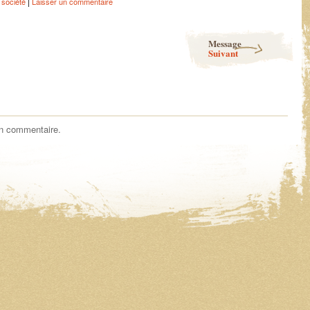
|
 société
Laisser un commentaire
Message
Suivant
un commentaire.