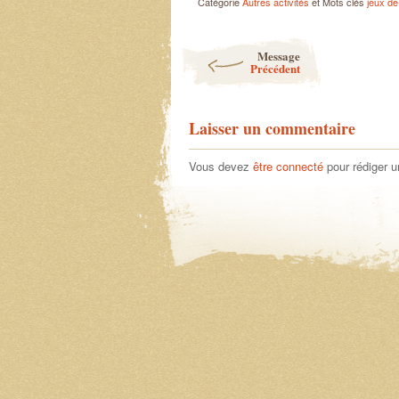
Catégorie
Autres activités
et Mots clés
jeux de
Post navigation
Message
Précédent
Laisser un commentaire
Vous devez
être connecté
pour rédiger 