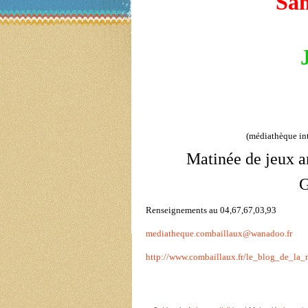
Sam
(médiathèque in
Matinée de jeux a
G
Renseignements au 04,67,67,03,93
mediatheque.combaillaux@wanadoo.fr
http://www.combaillaux.fr/le_blog_de_la_