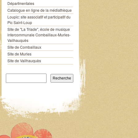
Départmentales
Catalogue en ligne de la médiathèque
Loupic: site associatif et participatif du
Pic Saint-Loup
Site de "La Triade", école de musique
intercommunale Combaillaux-Murles-
Vailhauquès
Site de Combaillaux
Site de Murles
Site de Vailhauquès
Recherche pour: