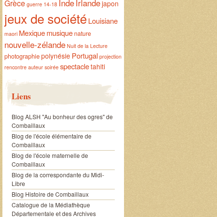
Inde
Irlande
Grèce
japon
guerre 14-18
jeux de société
Louisiane
Mexique
musique
nature
maori
nouvelle-zélande
Nuit de la Lecture
Portugal
polynésie
photographie
projection
spectacle
tahiti
rencontre auteur
soirée
Liens
Blog ALSH "Au bonheur des ogres" de
Combaillaux
Blog de l'école élémentaire de
Combaillaux
Blog de l'école maternelle de
Combaillaux
Blog de la correspondante du Midi-
Libre
Blog Histoire de Combaillaux
Catalogue de la Médiathèque
Départementale et des Archives