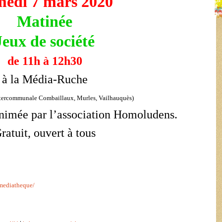
edi 7 mars 2020
Matinée
Jeux de société
de 11h à 12h30
à la Média-Ruche
tercommunale Combaillaux, Murles, Vailhauquès)
nimée par l’association Homoludens.
ratuit, ouvert à tous
mediatheque/