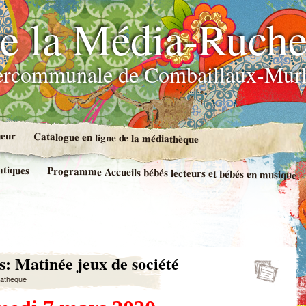
e la Média-Ruch
ercommunale de Combaillaux-Murl
neur
Catalogue en ligne de la médiathèque
atiques
Programme Accueils bébés lecteurs et bébés en musique
: Matinée jeux de société
atheque