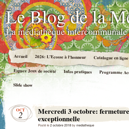
Le Blog de la M
La médiathèque intercommunale 
Accueil
2026: L’Ecosse à l’honneur
Catalogue en ligne
Espace Jeux de société
Infos pratiques
Programme Accue
Slide show
Mercredi 3 octobre: fermetur
OCT
2
exceptionnelle
Posté le
2 octobre 2018
by
mediatheque