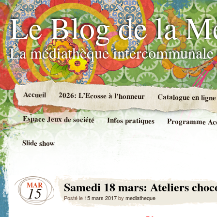
Le Blog de la M
La médiathèque intercommunale 
Accueil
2026: L’Ecosse à l’honneur
Catalogue en ligne
Espace Jeux de société
Infos pratiques
Programme Accue
Slide show
Samedi 18 mars: Ateliers choc
MAR
15
Posté le
15 mars 2017
by
mediatheque