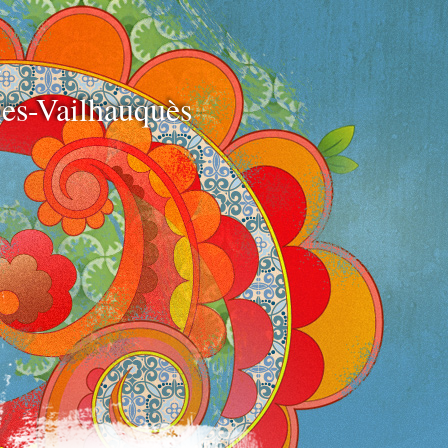
e
es-Vailhauquès