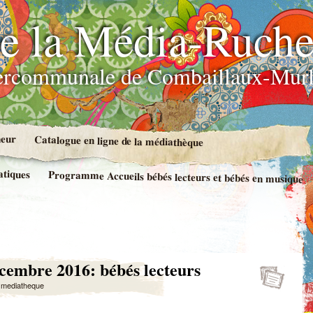
e la Média-Ruch
ercommunale de Combaillaux-Murl
neur
Catalogue en ligne de la médiathèque
atiques
Programme Accueils bébés lecteurs et bébés en musique
cembre 2016: bébés lecteurs
y
mediatheque