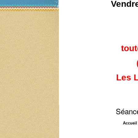
Vendr
tout
Les L
Séance
Accueil