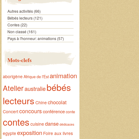
Autres activités
(66)
Bébés lecteurs
(121)
Contes
(22)
Non classé
(161)
Pays à l'honneur: animations
(57)
Mots-clefs
animation
aborigène
Afrique de l'Est
bébés
Atelier
australie
lecteurs
chocolat
Chine
concours
conférence
Concert
conte
contes
danse
cuisine
dédicaces
exposition
egypte
Foire aux livres