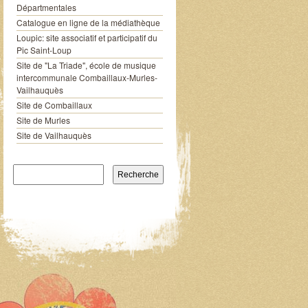
Départmentales
Catalogue en ligne de la médiathèque
Loupic: site associatif et participatif du
Pic Saint-Loup
Site de "La Triade", école de musique
intercommunale Combaillaux-Murles-
Vailhauquès
Site de Combaillaux
Site de Murles
Site de Vailhauquès
Recherche pour: