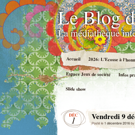
Le Blog d
La médiathèque int
Accueil
2026: L’Ecosse à l’hon
Espace Jeux de société
Infos pr
Slide show
Vendredi 9 dé
DÉC
1
Posté le
1 décembre 2016
b