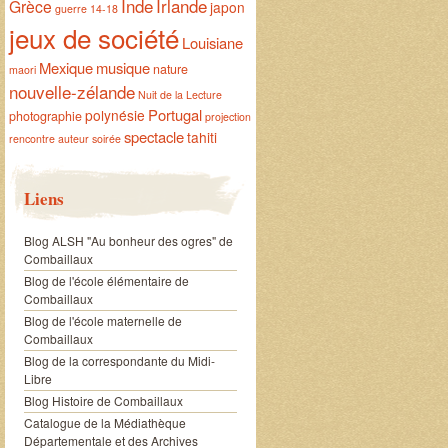
Inde
Irlande
Grèce
japon
guerre 14-18
jeux de société
Louisiane
Mexique
musique
nature
maori
nouvelle-zélande
Nuit de la Lecture
Portugal
polynésie
photographie
projection
spectacle
tahiti
rencontre auteur
soirée
Liens
Blog ALSH "Au bonheur des ogres" de
Combaillaux
Blog de l'école élémentaire de
Combaillaux
Blog de l'école maternelle de
Combaillaux
Blog de la correspondante du Midi-
Libre
Blog Histoire de Combaillaux
Catalogue de la Médiathèque
Départementale et des Archives