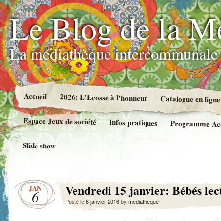
Le Blog de la M
La médiathèque intercommunale 
Accueil
2026: L’Ecosse à l’honneur
Catalogue en ligne
Espace Jeux de société
Infos pratiques
Programme Accue
Slide show
Vendredi 15 janvier: Bébés lec
JAN
6
Posté le
6 janvier 2016
by
mediatheque