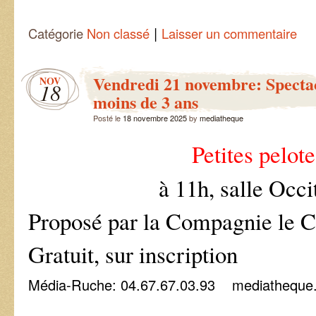
|
Catégorie
Non classé
Laisser un commentaire
Vendredi 21 novembre: Spectac
NOV
18
moins de 3 ans
Posté le
18 novembre 2025
by
mediatheque
Petites pelote
à 11h, salle Occi
Proposé par la Compagnie le Cr
Gratuit, sur inscription
Média-Ruche: 04.67.67.03.93 mediatheque