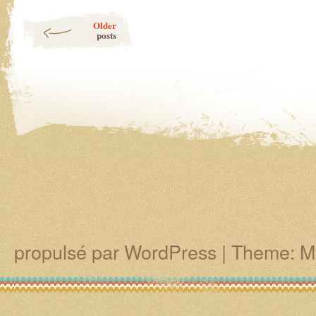
Post navigation
Older
posts
propulsé par WordPress
|
Theme: M