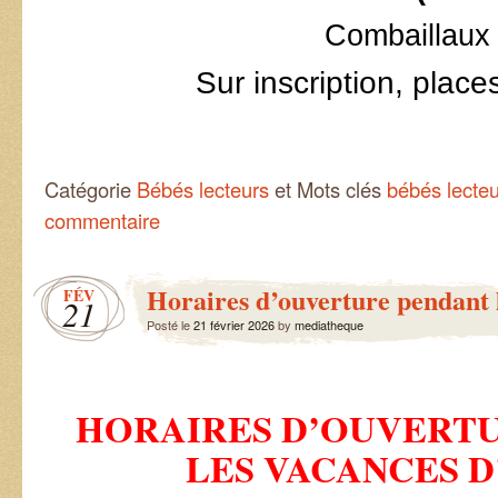
Combaillaux
Sur inscription, place
Catégorie
Bébés lecteurs
et Mots clés
bébés lecte
commentaire
Horaires d’ouverture pendant 
FÉV
21
Posté le
21 février 2026
by
mediatheque
HORAIRES
D’OUVERTU
LES VACANCES D