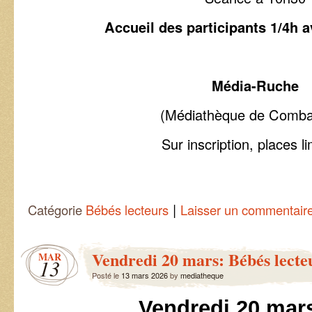
Accueil des participants 1/4h a
Média-Ruche
(Médiathèque de Combai
Sur inscription, places l
|
Catégorie
Bébés lecteurs
Laisser un commentair
Vendredi 20 mars: Bébés lecte
MAR
13
Posté le
13 mars 2026
by
mediatheque
Vendredi 20 mar