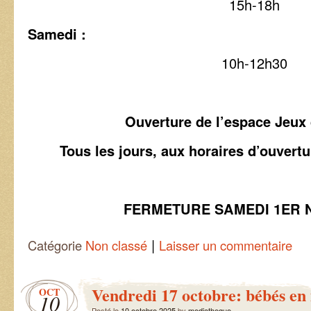
15h-18h
Samedi :
10h-12h30
Ouverture de l’espace Jeux 
Tous les jours, aux horaires d’ouvert
FERMETURE SAMEDI 1ER
|
Catégorie
Non classé
Laisser un commentaire
Vendredi 17 octobre: bébés en
OCT
10
Posté le
10 octobre 2025
by
mediatheque