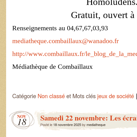
Homoludens
Gratuit, ouvert à
Renseignements au 04,67,67,03,93
mediatheque.combaillaux@wanadoo.fr
http://www.combaillaux.fr/le_blog_de_la_me
Médiathèque de Combaillaux
Catégorie
Non classé
et Mots clés
jeux de société
Samedi 22 novembre: Les écran
NOV
18
Posté le
18 novembre 2025
by
mediatheque