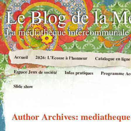
Le Blog de la M
La médiathèque intercommunale 
Accueil
2026: L’Ecosse à l’honneur
Catalogue en ligne
Espace Jeux de société
Infos pratiques
Programme Accue
Slide show
Author Archives:
mediatheque