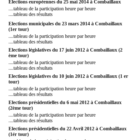
Elections européennes du 25 mai 2014 à Combaillaux
....
tableau de la participation heure par heure
....
tableau des résultats
Elections municipales du 23 mars 2014 à Combaillaux
(1er tour)
....
tableau de la participation heure par heure
....
tableau des résultats
Elections législatives du 17 juin 2012 à Combaillaux (2
ème tour)
....
tableau de la participation heure par heure
....
tableau des résultats
Elections législatives du 10 juin 2012 à Combaillaux (1 er
tour)
....
tableau de la participation heure par heure
....
tableau des résultats
Elections présidentielles du 6 mai 2012 à Combaillaux
(2ème tour)
....
tableau de la participation heure par heure
....
tableau des résultats
Elections présidentielles du 22 Avril 2012 à Combaillaux
(1ér tour)