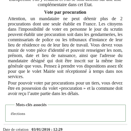
complémentaire dans cet Etat.
Vote par procuration
Attention, un mandataire ne peut détenir plus de 2
procurations dont une seule établie en France. Les citoyens
dans l'impossibilité de voter en personne le jour du scrutin
peuvent établir une procuration soit dans les gendarmeries, les
commissariats de police ou les tribunaux d'instance de leur
lieu de résidence ou de leur lieu de travail. Vous devez vous
munir de votre pièce d'identité et pouvoir renseigner les nom,
prénom, date et lieu de naissance, ainsi que l'adresse du
mandataire désigné qui doit être inscrit sur la même liste
générale que vous. Pensez à prendre vos dispositions assez tôt
pour que le volet Mairie soit réceptionné à temps dans nos
services.
Pour pouvoir voter par procurations pour un tiers, vous devez
être en possession du volet «procuration » et la commune doit
avoir reçu l’autre partie dans les délais.
Mots-clés associés
élections
Date de création :
03/01/2016 : 12:29