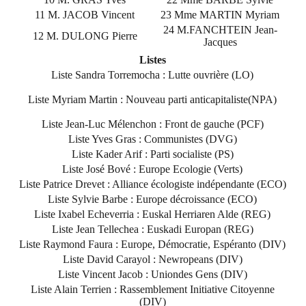
11 M. JACOB Vincent
23 Mme MARTIN Myriam
24 M.FANCHTEIN Jean-
12 M. DULONG Pierre
Jacques
Listes
Liste Sandra Torremocha : Lutte ouvrière (LO)
Liste Myriam Martin : Nouveau parti anticapitaliste(NPA)
Liste Jean-Luc Mélenchon : Front de gauche (PCF)
Liste Yves Gras : Communistes (DVG)
Liste Kader Arif : Parti socialiste (PS)
Liste José Bové : Europe Ecologie (Verts)
Liste Patrice Drevet : Alliance écologiste indépendante (ECO)
Liste Sylvie Barbe : Europe décroissance (ECO)
Liste Ixabel Echeverria : Euskal Herriaren Alde (REG)
Liste Jean Tellechea : Euskadi Europan (REG)
Liste Raymond Faura : Europe, Démocratie, Espéranto (DIV)
Liste David Carayol : Newropeans (DIV)
Liste Vincent Jacob : Uniondes Gens (DIV)
Liste Alain Terrien : Rassemblement Initiative Citoyenne
(DIV)