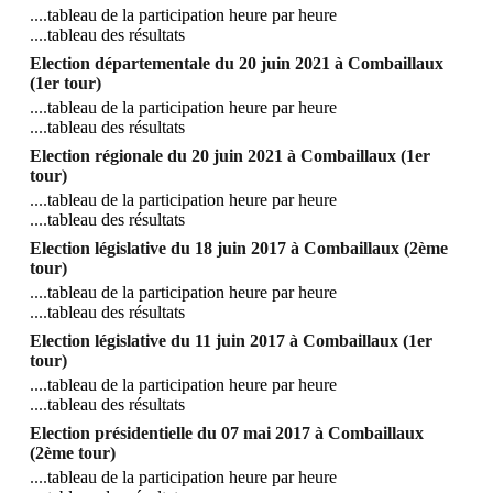
....
tableau de la participation heure par heure
....
tableau des résultats
Election départementale du 20 juin 2021 à Combaillaux
(1er tour)
....
tableau de la participation heure par heure
....
tableau des résultats
Election régionale du 20 juin 2021 à Combaillaux (1er
tour)
....
tableau de la participation heure par heure
....
tableau des résultats
Election législative du 18 juin 2017 à Combaillaux (2ème
tour)
....
tableau de la participation heure par heure
....
tableau des résultats
Election législative du 11 juin 2017 à Combaillaux (1er
tour)
....
tableau de la participation heure par heure
....
tableau des résultats
Election présidentielle du 07 mai 2017 à Combaillaux
(2ème tour)
....
tableau de la participation heure par heure