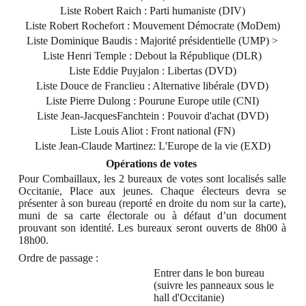
Liste Robert Raich : Parti humaniste (DIV)
Liste Robert Rochefort : Mouvement Démocrate (MoDem)
Liste Dominique Baudis : Majorité présidentielle (UMP) >
Liste Henri Temple : Debout la République (DLR)
Liste Eddie Puyjalon : Libertas (DVD)
Liste Douce de Franclieu : Alternative libérale (DVD)
Liste Pierre Dulong : Pourune Europe utile (CNI)
Liste Jean-JacquesFanchtein : Pouvoir d'achat (DVD)
Liste Louis Aliot : Front national (FN)
Liste Jean-Claude Martinez: L'Europe de la vie (EXD)
Opérations de votes
Pour Combaillaux, les 2 bureaux de votes sont localisés salle
Occitanie, Place aux jeunes. Chaque électeurs devra se
présenter à son bureau (reporté en droite du nom sur la carte),
muni de sa carte électorale ou à défaut d’un document
prouvant son identité. Les bureaux seront ouverts de 8h00 à
18h00.
Ordre de passage :
Entrer dans le bon bureau
(suivre les panneaux sous le
hall d'Occitanie)