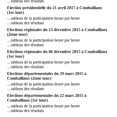
....
tableau des résultats
Election présidentielle du 21 avril 2017 à Combaillaux
(1er tour)
....
tableau de la participation heure par heure
....
tableau des résultats
Elections régionales du 13 décembre 2015 à Combaillaux
(2ème tour)
....
tableau de la participation heure par heure
....
tableau des résultats
Elections régionales du 06 décembre 2015 à Combaillaux
(1er tour)
....
tableau de la participation heure par heure
....
tableau des résultats
Elections départementales du 29 mars 2015 à
Combaillaux (2ème tour)
....
tableau de la participation heure par heure
....
tableau des résultats
Elections départementales du 22 mars 2015 à
Combaillaux (1er tour)
....
tableau de la participation heure par heure
....
tableau des résultats