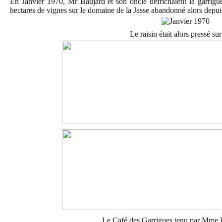
En Janvier 1970, Mr Baujard et son oncle défrichaient la garrigue
hectares de vignes sur le domaine de la Jasse abandonné alors depui
Le raisin était alors pressé sur
Le Café des Garrigues tenu par Mme P