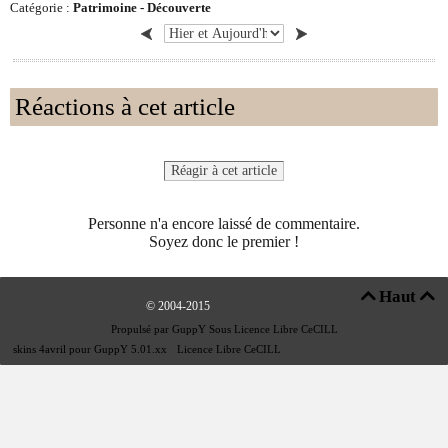
Catégorie :
Patrimoine -
Découverte
Réactions à cet article
Réagir à cet article
Personne n'a encore laissé de commentaire.
Soyez donc le premier !
Haut


© 2004-2015
Propulsé par GuppY
Sous Licence Libre CeCILL
skins 4avril pour GuppY 5.01.xx
-
Licence Libre CeCILL