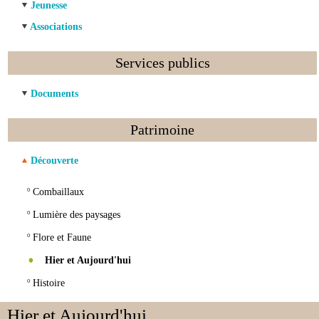
Jeunesse
Associations
Services publics
Documents
Patrimoine
Découverte
º
Combaillaux
º
Lumière des paysages
º
Flore et Faune
Hier et Aujourd'hui
º
Histoire
Hier et Aujourd'hui