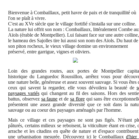
Bienvenue à Combaillaux, petit havre de paix et de tranquillité où
l'on se plaît à vivre.
C'est au XVe siècle que le village fortifié s'installa sur une colline.
La nature lui offrit son nom : Combaillaux, littéralement Combe au
Aïols (érable de Montpellier). Lui faisant face sur une autre colline,
le hameau des Sajolles tire lui aussi son nom des Aïols. Du haut de
son piton rocheux, le vieux village domine un environnement
préservé, entre garrigue, vignes et oliviers.
Loin des grandes routes, aux portes de Montpellier capita
historique du Languedoc Roussillon, arrêtez vous pour découvr
une nature belle, généreuse et assez souvent sauvage. Si vous êtes 
ceux qui savent la regarder, elle vous dévoilera la beauté de
s
paysages variés
qui changent au fil des saisons. Hors des sentie
battus, observez
sa faune
et de
sa flore
qui sans être exceptionnell
présentent une assez grande diversité que ce soit dans la natu
sauvage ou au coeur des paysages aménagés par l'homme.
Mais ce village et ces paysages ne sont pas figés. N'étant pl
pâturés, certains milieux se reboisent, la viticulture étant en crise, 
arrache et les citadins en quête de nature et d'espace contribuent
une urbanisation mesurée. Découvrez ici le Combaillaux
d'hier 