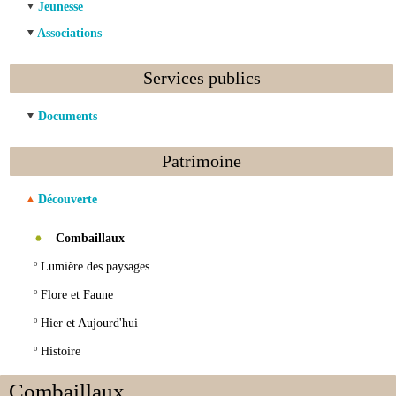
Jeunesse
Associations
Services publics
Documents
Patrimoine
Découverte
Combaillaux
º
Lumière des paysages
º
Flore et Faune
º
Hier et Aujourd'hui
º
Histoire
Combaillaux