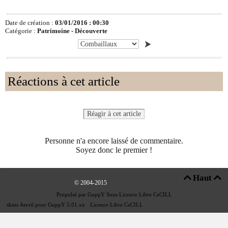
Date de création :
03/01/2016 : 00:30
Catégorie :
Patrimoine -
Découverte
Réactions à cet article
Réagir à cet article
Personne n'a encore laissé de commentaire.
Soyez donc le premier !
Haut


© 2004-2015
Propulsé par GuppY
Sous Licence Libre CeCILL
skins 4avril pour GuppY 5.01.xx
-
Licence Libre CeCILL