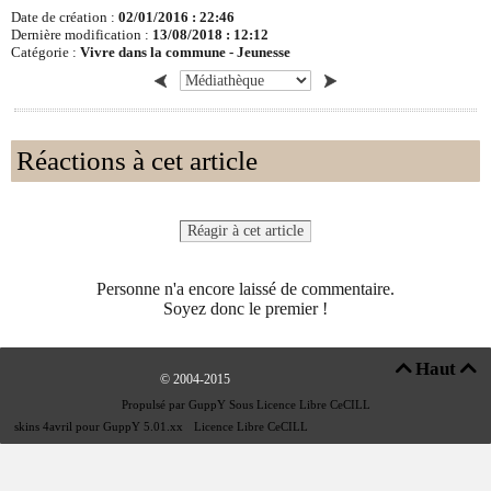
Date de création :
02/01/2016 : 22:46
Dernière modification :
13/08/2018 : 12:12
Catégorie :
Vivre dans la commune -
Jeunesse
Réactions à cet article
Réagir à cet article
Personne n'a encore laissé de commentaire.
Soyez donc le premier !
Haut


© 2004-2015
Propulsé par GuppY
Sous Licence Libre CeCILL
skins 4avril pour GuppY 5.01.xx
-
Licence Libre CeCILL