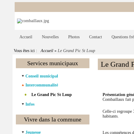
Accueil
Nouvelles
Photos
Contact
Questions fr
Vous êtes ici :
Accueil
»
Le Grand Pic St Loup
Services municipaux
Le Grand P
Conseil municipal
Intercommunalité
Le Grand Pic St Loup
Présentation gén
Combaillaux fait p
Infos
Celle-ci regroupe
habitants.
Vivre dans la commune
Jeunesse
Les compétences 