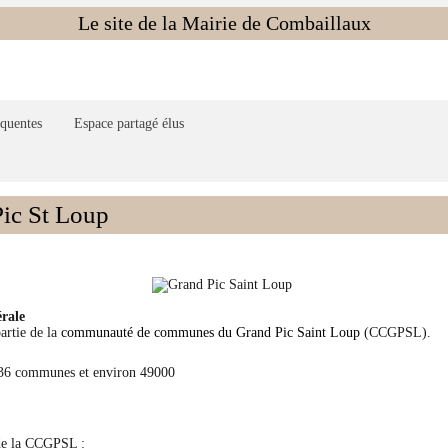
Le site de la Mairie de Combaillaux
équentes
Espace partagé élus
ic St Loup
érale
artie de la
communauté de communes du Grand Pic Saint Loup
(CCGPSL).
 36 communes et environ 49000
de la CCGPSL :