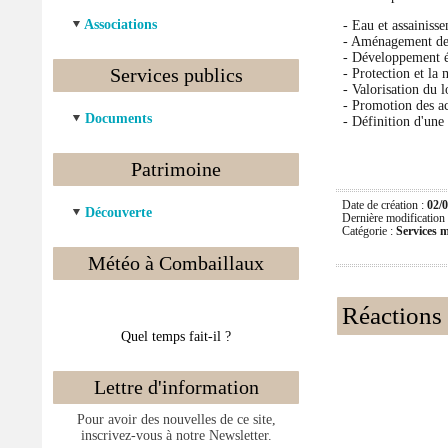
Associations
- Eau et assainiss
- Aménagement de
- Développement 
Services publics
- Protection et la
- Valorisation du 
- Promotion des act
Documents
- Définition d'une
Patrimoine
Date de création :
02/0
Découverte
Dernière modification
Catégorie :
Services 
Météo à Combaillaux
Réactions à
Quel temps fait-il ?
Lettre d'information
Pour avoir des nouvelles de ce site,
inscrivez-vous à notre Newsletter.