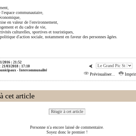
ement,
 l'espace communautaire,
économique,
 mise en valeur de l'environnement,
logement et du cadre de vie,
ivités culturelles, sportives et touristiques,
 politique d'action sociale, notamment en faveur des personnes âgées.
1/2016 : 21:52
 :
21/03/2018 : 17:10
municipaux -
Intercommunalité
Prévisualiser...
Imprim
 cet article
Réagir à cet article
Personne n'a encore laissé de commentaire.
Soyez donc le premier !